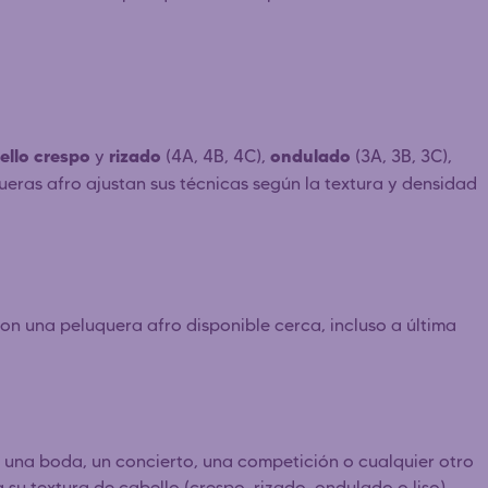
ello crespo
rizado
ondulado
y
(4A, 4B, 4C),
(3A, 3B, 3C),
uqueras afro ajustan sus técnicas según la textura y densidad
n una peluquera afro disponible cerca, incluso a última
a una boda, un concierto, una competición o cualquier otro
 su textura de cabello (crespo, rizado, ondulado o liso).