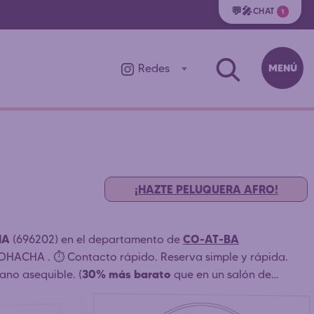
💬🎤
CHAT
1
MENÚ
Redes
¡HAZTE PELUQUERA AFRO!
HA
CO-AT-BA
(696202) en el departamento de
RIOHACHA . ⏱️ Contacto rápido. Reserva simple y rápida.
30% más barato
ano asequible. (
que en un salón de