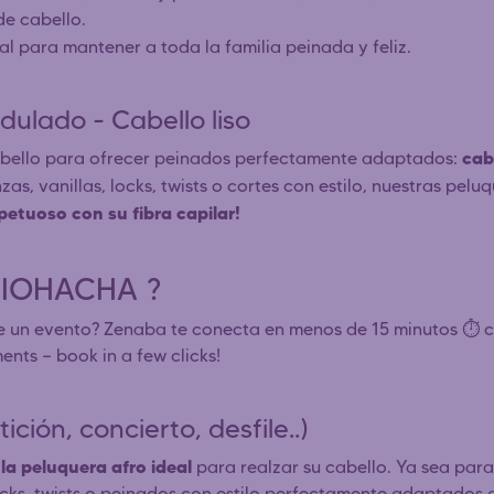
de cabello.
deal para mantener a toda la familia peinada y feliz.
dulado - Cabello liso
cab
cabello para ofrecer peinados perfectamente adaptados:
nzas, vanillas, locks, twists o cortes con estilo, nuestras pel
petuoso con su fibra capilar!
 RIOHACHA ?
e un evento? Zenaba te conecta en menos de 15 minutos ⏱️ co
ents — book in a few clicks!
ción, concierto, desfile..)
la peluquera afro ideal
para realzar su cabello. Ya sea par
locks, twists o peinados con estilo perfectamente adaptados a