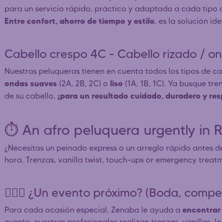
para un servicio rápido, práctico y adaptado a cada tipo 
Entre confort, ahorro de tiempo y estilo
, es la solución i
Cabello crespo 4C - Cabello rizado / on
Nuestras peluqueras tienen en cuenta todos los tipos de 
ondas suaves
liso
(2A, 2B, 2C) o
(1A, 1B, 1C). Ya busque tre
¡para un resultado cuidado, duradero y res
de su cabello,
⏱️ An afro peluquera urgently in
¿Necesitas un peinado express o un arreglo rápido antes d
hora. Trenzas, vanilla twist, touch-ups or emergency treatm
👰🏿‍♀️ ¿Un evento próximo? (Boda, competi
encontrar 
Para cada ocasión especial, Zenaba le ayuda a
evento, nuestras profesionales realizan trenzas, vanillas, 