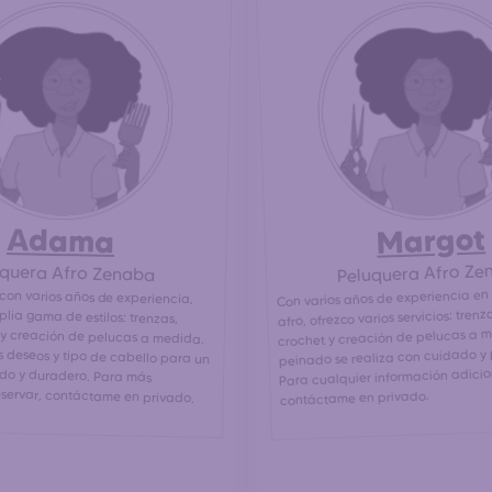
Margot
Adama
Peluquera Afro Ze
uquera Afro Zenaba
Con varios años de experiencia en
con varios años de experiencia,
plia gama de estilos: trenzas,
 y creación de pelucas a medida.
deseos y tipo de cabello para un
idado y duradero. Para más
afro, ofrezco varios servicios: trenza
crochet y creación de pelucas a 
peinado se realiza con cuidado y 
Para cualquier información adicio
eservar, contáctame en privado.
contáctame en privado.