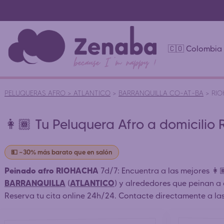
🇨🇴 Colombia
PELUQUERAS AFRO
>
ATLANTICO
>
BARRANQUILLA CO-AT-BA
>
RI
👩🏾 Tu Peluquera Afro a domicilio
💵 ~30% más barato que en salón
Peinado afro RIOHACHA
7d/7: Encuentra a las mejores 👩
BARRANQUILLA
ATLANTICO
(
) y alrededores que peinan a 
Reserva tu cita online 24h/24. Contacte directamente a la
peluquería afro)