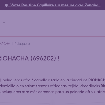
📖 Votre
Routine
Capillaire
sur mesure avec Zenaba
!
OHACHA
Peluquera
 RIOHACHA (696202) !
RIOHAC
🏾 peluqueras afro / cabello rizado en la ciudad de
domicilio o en salón: trenzas africanas, tejido, dreadlocks 
s peluqueras afro más cercanas para un peinado afro / afric