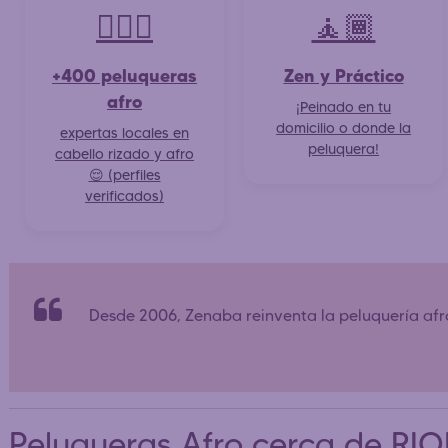
💇🏽‍♀️
🧘🏾
+400 peluqueras
Zen y Práctico
afro
¡Peinado en tu
domicilio o donde la
expertas locales en
peluquera!
cabello rizado y afro
😌 (perfiles
verificados)
Desde 2006, Zenaba reinventa la peluquería af
Peluqueras Afro cerca de R