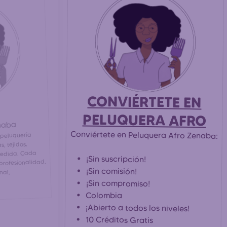
CONVIÉRTETE EN
PELUQUERA AFRO
naba
Conviértete en Peluquera Afro Zenaba:
 peluquería
s, tejidos,
medida. Cada
¡Sin suscripción!
profesionalidad.
¡Sin comisión!
nal,
¡Sin compromiso!
Colombia
¡Abierto a todos los niveles!
10 Créditos Gratis